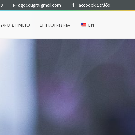
99
·
agoedugr@gmail.com
·
Facebook Σελίδα
ΡΥΦΌ ΣΗΜΕΊΟ
ΕΠΙΚΟΙΝΩΝΊΑ
EN