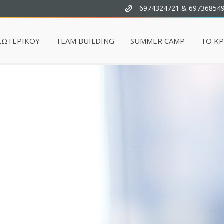
6974324721 & 69736854
ΞΩΤΕΡΙΚΟΥ
TEAM BUILDING
SUMMER CAMP
ΤΟ Κ