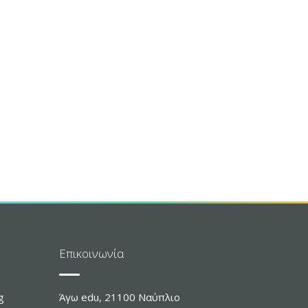
Επικοινωνία
g
Άγω edu, 21100 Ναύπλιο