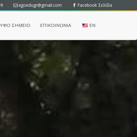
99
·
agoedugr@gmail.com
·
Facebook Σελίδα
ΡΥΦΌ ΣΗΜΕΊΟ
ΕΠΙΚΟΙΝΩΝΊΑ
EN