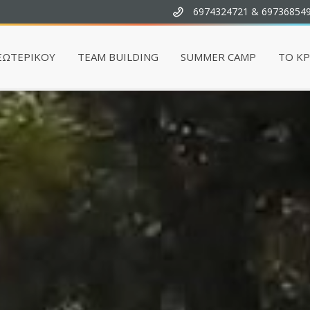
6974324721 & 69736854
ΞΩΤΕΡΙΚΟΥ
TEAM BUILDING
SUMMER CAMP
ΤΟ Κ