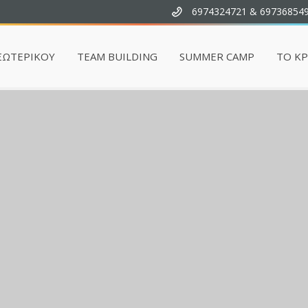
6974324721 & 69736854
ΞΩΤΕΡΙΚΟΥ
TEAM BUILDING
SUMMER CAMP
ΤΟ Κ