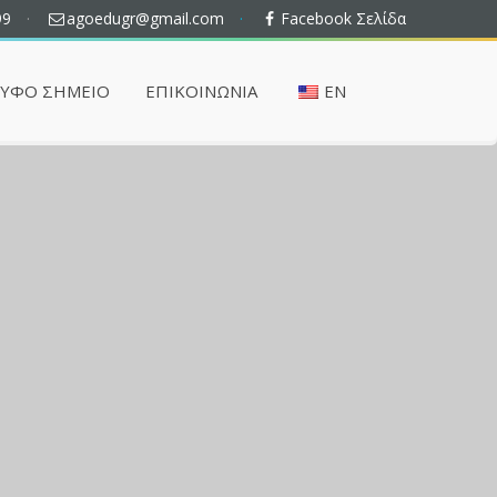
99
·
agoedugr@gmail.com
·
Facebook Σελίδα
ΡΥΦΌ ΣΗΜΕΊΟ
ΕΠΙΚΟΙΝΩΝΊΑ
EN